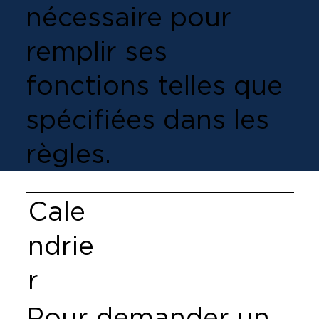
nécessaire pour
remplir ses
fonctions telles que
spécifiées dans les
règles.
Cale
ndrie
r
Pour demander un