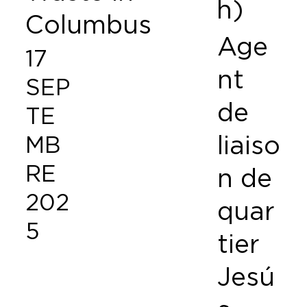
h)
Columbus
Age
17
nt
SEP
de
TE
liaiso
MB
RE
n de
202
quar
5
tier
Jesú