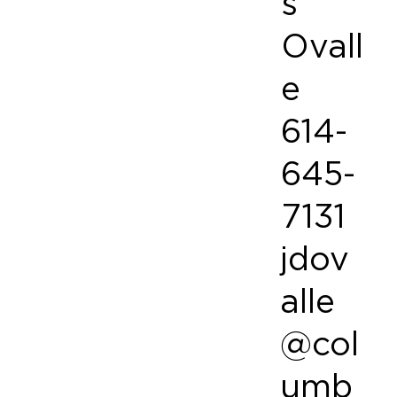
s
Ovall
e
614-
645-
7131
jdov
alle
@col
umb