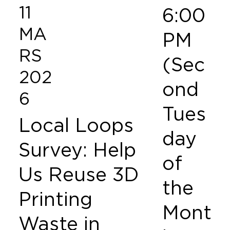
11
6:00
MA
PM
RS
(Sec
202
ond
6
Tues
Local Loops
day
Survey: Help
of
Us Reuse 3D
the
Printing
Mont
Waste in