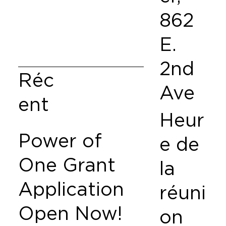
862
E.
2nd
Réc
Ave
ent
Heur
Power of
e de
One Grant
la
Application
réuni
Open Now!
on