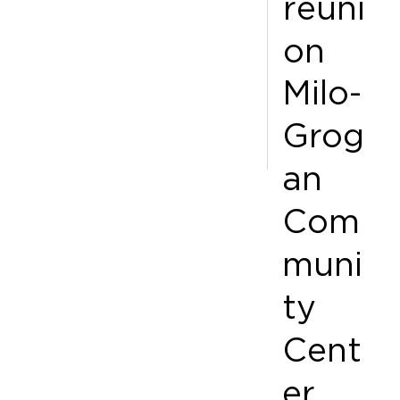
réuni
on
Milo-
Grog
an
Com
muni
ty
Cent
er,