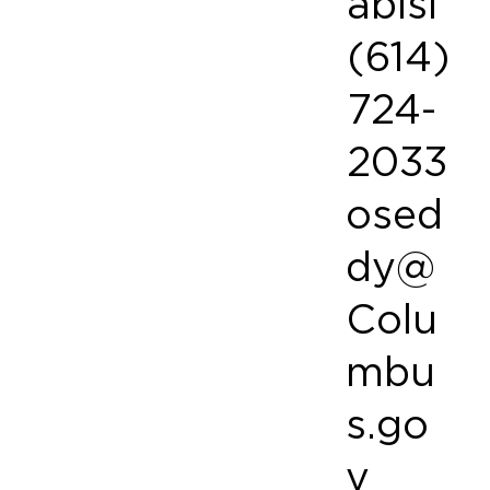
abisi
(614)
724-
2033
osed
dy@
Colu
mbu
s.go
v