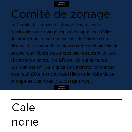
Committee
Documents
Comité de zonage
Le Comité de zonage est chargé d'examiner les
modifications de zonage déposées auprès de la Ville et
de formuler une recommandation à la Commission
plénière. Les demandeurs et/ou un représentant doivent
assister aux réunions pour présenter un aperçu et toute
circonstance particulière à l'appui de leur demande.
Les réunions ont lieu le quatrième mercredi de chaque
mois à 18h30 à la succursale Hilltop de la bibliothèque
publique de Columbus (511 S Hague Ave).
Committee
Documents
Cale
ndrie