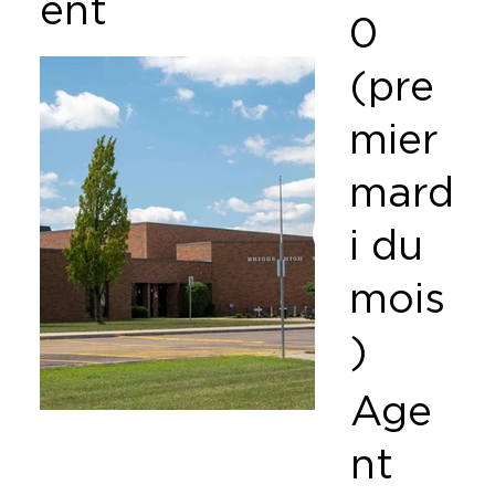
ent
0
(pre
mier
mard
i du
mois
)
Age
nt