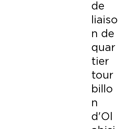
de
liaiso
n de
quar
tier
tour
billo
n
d'Ol