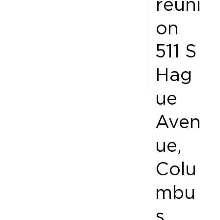
réuni
on
511 S
Hag
ue
Aven
ue,
Colu
mbu
s,