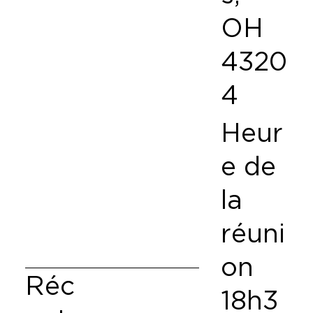
OH
4320
4
Heur
e de
la
réuni
on
Réc
18h3