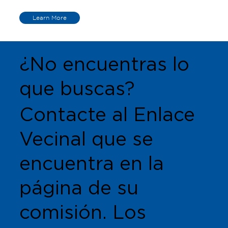
Learn More
¿No encuentras lo
que buscas?
Contacte al Enlace
Vecinal que se
encuentra en la
página de su
comisión. Los