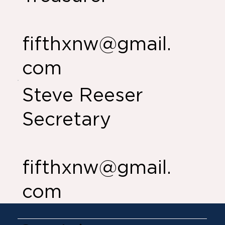
fifthxnw@gmail.
com
Steve Reeser
Secretary
fifthxnw@gmail.
com