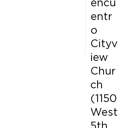
encu
entr
o
Cityv
iew
Chur
ch
(1150
West
5th