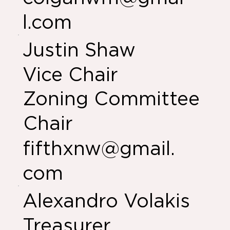
l.com
Justin Shaw
Vice Chair
Zoning Committee
Chair
fifthxnw@gmail.
com
Alexandro Volakis
Treasurer