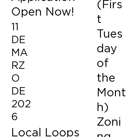
(Firs
Open Now!
t
11
Tues
DE
day
MA
of
RZ
the
O
DE
Mont
202
h)
6
Zoni
Local Loops
ng