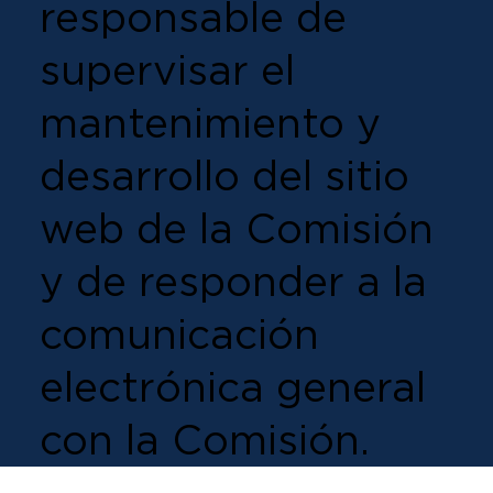
responsable de
supervisar el
mantenimiento y
desarrollo del sitio
web de la Comisión
y de responder a la
comunicación
electrónica general
con la Comisión.