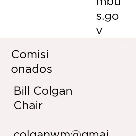
mbu
s.go
v
Comisi
onados
Bill Colgan
Chair
colganwm@gmai