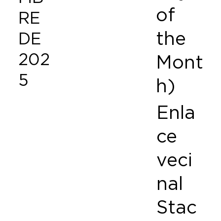
of
RE
the
DE
202
Mont
5
h)
Enla
ce
veci
nal
Stac