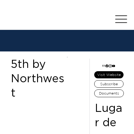
5th by
Northwes
Visit Website
Subscribe
t
Documents
Luga
r de