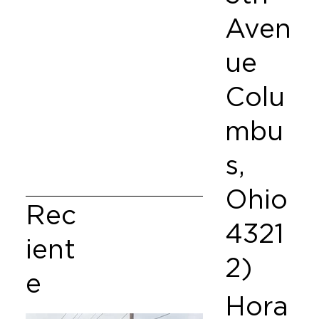
Aven
ue
Colu
mbu
s,
Ohio
Rec
4321
ient
2)
e
Hora